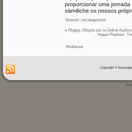
proporcionar uma jornada 
sämtliche os nossos própri
Skrevet i
uncategorized
«
Πλήρης Οδηγός για το Online Καζίνο
Alawin Platform: T
Reklame
Copyright © Norwegia
Des