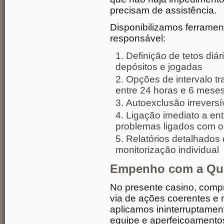
precisam de assistência.
Disponibilizamos ferrame
responsável:
Definição de tetos di
depósitos e jogadas
Opções de intervalo tr
entre 24 horas e 6 mese
Autoexclusão irrevers
Ligação imediato a en
problemas ligados com o
Relatórios detalhados 
monitorização individual
Empenho com a Qu
No presente casino, comp
via de ações coerentes e n
aplicamos ininterruptamen
equipe e aperfeiçoamento