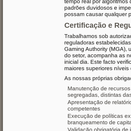
tempo real por algoritmos d
padrões duvidosos e imp
possam causar qualquer 
Certificação e Re
Trabalhamos sob autorizaç
reguladoras estabelecidas
Gaming Authority (MGA), 
do setor, acompanha as no
inicial dia. Este facto ver
maiores superiores níveis
As nossas próprias obrig
Manutenção de recursos 
segregadas, distintas d
Apresentação de relatóri
competentes
Execução de políticas e
branqueamento de capita
Validação obrigatória de 