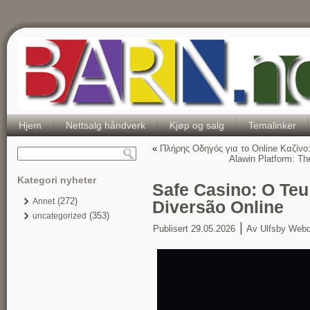
Hjem
Nettsalg håndverk
Kjøp og salg
Temalinker
«
Πλήρης Οδηγός για το Online Καζίνο
Alawin Platform: T
Kategori nyheter
Safe Casino: O Teu
(272)
Annet
Diversão Online
(353)
uncategorized
|
Publisert
29.05.2026
Av
Ulfsby Web