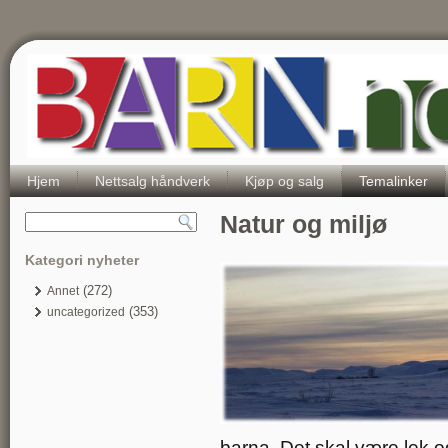
Hjem
Nettsalg håndverk
Kjøp og salg
Temalinker
Natur og miljø
Kategori nyheter
(272)
Annet
(353)
uncategorized
barna. Det skal være lek o