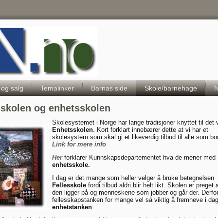
Hele Norges Barneportal
 og salg
Temalinker
Barnas side
Skole/barnehage
N
sskolen og enhetsskolen
Skolesystemet i Norge har lange tradisjoner knyttet til det v
Enhetsskolen
. Kort forklart innebærer dette at vi har et
skolesystem som skal gi et likeverdig tilbud til alle som bo
Link for mere info
Her
forklarer Kunnskapsdepartementet hva de mener med
enhetsskole.
I dag er det mange som heller velger å bruke betegnelsen
Fellesskole
fordi tilbud aldri blir helt likt. Skolen er preget
den ligger på og menneskene som jobber og går der. Derfor
fellesskapstanken for mange vel så viktig å fremheve i d
enhetstanken
.