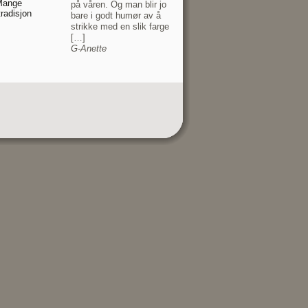
 Mange
på våren. Og man blir jo
tradisjon
bare i godt humør av å
strikke med en slik farge
[…]
G-Anette