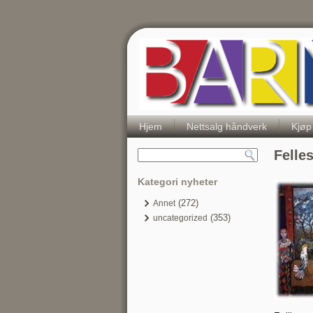
Hjem
Nettsalg håndverk
Kjøp
Felle
Kategori nyheter
(272)
Annet
(353)
uncategorized