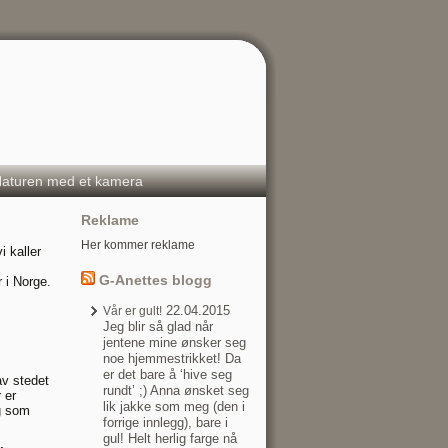
aturen med et kamera
Reklame
Her kommer reklame
i kaller
G-Anettes blogg
r i Norge.
22.04.2015
Vår er gult!
Jeg blir så glad når
jentene mine ønsker seg
noe hjemmestrikket! Da
er det bare å ‘hive seg
 av stedet
rundt’ ;) Anna ønsket seg
 er
lik jakke som meg (den i
ag som
forrige innlegg), bare i
gul! Helt herlig farge nå