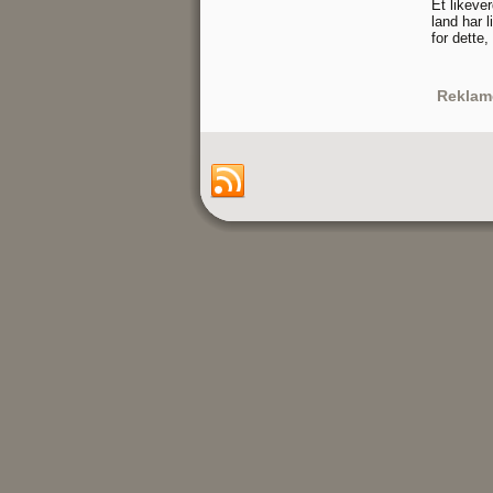
Et likever
land har 
for dette
Reklam