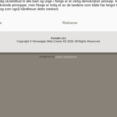
dig skoletilbud til alle barn og unge i Norge er et viktig demokratisk prinsipp.
liknende prinsipper, men Norge er trolig et av de landene som både har lengst 
, og som også håndhever dette sterkest.
e
Reklame
Kontakt oss
Copyright © Norwegian Web Center AS 2026. All Rights Reserved.
Designed by
Ulfsby Webdesign
.