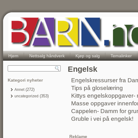
Hjem
Nettsalg håndverk
Kjøp og salg
Temalinker
Engelsk
Engelskressurser fra D
Kategori nyheter
Tips på gloselæring
(272)
Annet
Kittys engelskoppgaver- m
(353)
uncategorized
Masse oppgaver innenfor
Cappelen- Damm for gru
Gruble i vei på engelsk!
Reklame