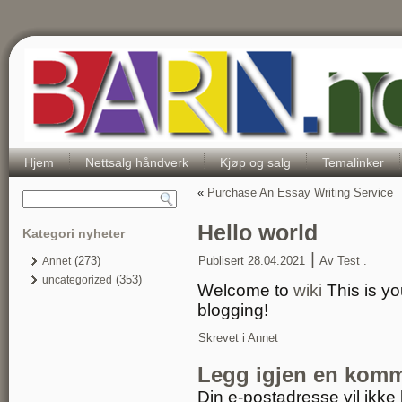
Hjem
Nettsalg håndverk
Kjøp og salg
Temalinker
«
Purchase An Essay Writing Service
Hello world
Kategori nyheter
|
(273)
Publisert
28.04.2021
Av
Test .
Annet
(353)
uncategorized
Welcome to
wiki
This is you
blogging!
Skrevet i
Annet
Legg igjen en kom
Din e-postadresse vil ikke b