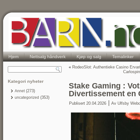
Hjem
Nettsalg håndverk
Kjøp og salg
Temalinker
«
RodeoSlot: Authentieke Casino Ervari
Carlospi
Kategori nyheter
Stake Gaming : Vot
(273)
Annet
Divertissement en
(353)
uncategorized
|
Publisert
20.04.2026
Av
Ulfsby Web