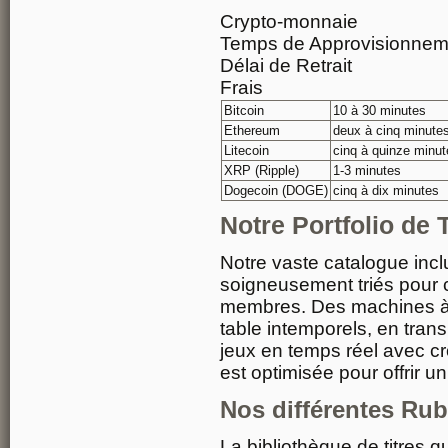
Crypto-monnaie
Temps de Approvisionnem
Délai de Retrait
Frais
Bitcoin
10 à 30 minutes
Ethereum
deux à cinq minute
Litecoin
cinq à quinze minut
XRP (Ripple)
1-3 minutes
Dogecoin (DOGE)
cinq à dix minutes
Notre Portfolio de 
Notre vaste catalogue inclu
soigneusement triés pour c
membres. Des machines à 
table intemporels, en tran
jeux en temps réel avec c
est optimisée pour offrir u
Nos différentes Ru
La bibliothèque de titres q