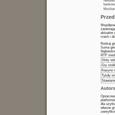
Nieobec
bankow
Możliwo
Przed
Współprac
zawierają
aktualne 
crash i d
Rodzaj gi
Suma gie
Najbardzi
RTP śred
Sloty wi
Gry stol
Kasyno n
Tytuły or
Stawiani
Autors
Opracowa
platformi
dla użyt
własne g
zweryfiko