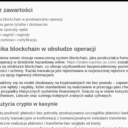
 zawartości
a blockchain w przetwarzaniu operacji
a gama tytułów i dostawców
ne sposoby wpłat
 nagród i nagrody
zeństwo i certyfikacja
ika blockchain w obsłudze operacji
iona serwis stosuje nowoczesną system blockchain, jaka przekształca form
i operacji w dziedzinie hazardowej online.
https://stake-casinos.us.com/
został
a na strukturze blockchain, co oferuje użytkownikom bezprecedensowy pozi
tości i ochrony. Każda transakcja jest rejestrowana w rozproszonej rejestrze i
za opcję ingerencji informacjami.
aliśmy się na model zbudowany na kryptowalutach nie bez powodu – zapewn
zne wpłaty i wypłaty, które standardowo są realizowane w przeciągu paru chwi
w przypadku klasycznych systemów finansowych. Gracze są w stanie korzyst
Ethereum, Litecoin oraz szeregu kolejnych znanych walut cyfrowych.
użycia crypto w kasynie
ta poufność płatności bez potrzeby przekazywania szczegółów płatności ba
koszty transakcyjne w konfrontacji z konwencjonalnymi metodami transferów
iczne realizacja płatności i transferów bez względu od kwoty