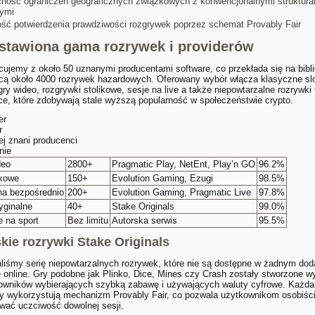
ność ograniczeń geograficznych związkowych z konwencjonalnymi struktura
ymi
ść potwierdzenia prawdziwości rozgrywek poprzez schemat Provably Fair
stawiona gama rozrywek i providerów
ujemy z około 50 uznanymi producentami software, co przekłada się na bibl
cą około 4000 rozrywek hazardowych. Oferowany wybór włącza klasyczne slo
gry wideo, rozgrywki stolikowe, sesje na live a także niepowtarzalne rozrywki
ice, które zdobywają stale wyższą popularność w społeczeństwie crypto.
er
r
ej znani producenci
nie
deo
2800+
Pragmatic Play, NetEnt, Play’n GO
96.2%
ikowe
150+
Evolution Gaming, Ezugi
98.5%
a bezpośrednio
200+
Evolution Gaming, Pragmatic Live
97.8%
yginalne
40+
Stake Originals
99.0%
e na sport
Bez limitu
Autorska serwis
95.5%
kie rozrywki Stake Originals
liśmy serię niepowtarzalnych rozrywek, które nie są dostępne w żadnym do
e online. Gry podobne jak Plinko, Dice, Mines czy Crash zostały stworzone w
kowników wybierających szybką zabawę i używających waluty cyfrowe. Każda
ry wykorzystują mechanizm Provably Fair, co pozwala użytkownikom osobiśc
wać uczciwość dowolnej sesji.