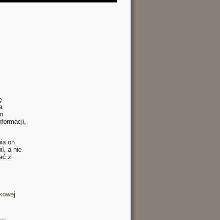
ę
a
om
nformacji,
ia on
l, a nie
ać z
nkowej