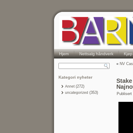
Hjem
Nettsalg håndverk
Kjøp
«
NV Casi
Kategori nyheter
Stake
Najno
(272)
Annet
(353)
uncategorized
Publisert