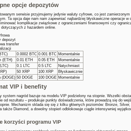
pne opcje depozytów
towanym serwisie przyjmujemy jedynie waluty cyfrowe, co jest zamierzonym
ym. Ta opcja daje nam nam zapewniać najbardziej błyskawiczne operacje w d
liminować komplikacje związkowe z ograniczeniami finansowymi czy ogranic
i dotyczących z hazardem online.
yfrowa
y depozyt
wa transfer
lizacji
(BTC)
0.0002 BTC
0.001 BTC
Momentalnie
m (ETH)
0.01 ETH
0.05 ETH
Momentalnie
(LTC)
0.1 LTC
0.5 LTC
Natychmiast
XRP)
50 XRP
100 XRP
Błyskawicznie
n (DOGE)
50 DOGE
100 DOGE
Momentalnie
at VIP i benefity
 system nagród bazuje na modelu VIP podzielony na stopnie. Wszelki obsta
ie od rezultatu – produkuje punkty doświadczenia, które prowadzą się do wej
topnie. Mechanizm sklada się się z kilku głównych poziomów: Bronze, Silver,
a także Diamond, a dowolny stopień odblokowuje ciągle intensywniej wyjątk
e korzyści programu VIP