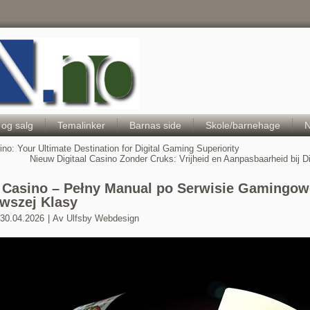
Hele Norges Barneportal
 og salg
Temalinker
Barnas side
Skole/barnehage
N
no: Your Ultimate Destination for Digital Gaming Superiority
Nieuw Digitaal Casino Zonder Cruks: Vrijheid en Aanpasbaarheid bij D
 Casino – Pełny Manual po Serwisie Gamingow
wszej Klasy
30.04.2026
|
Av
Ulfsby Webdesign