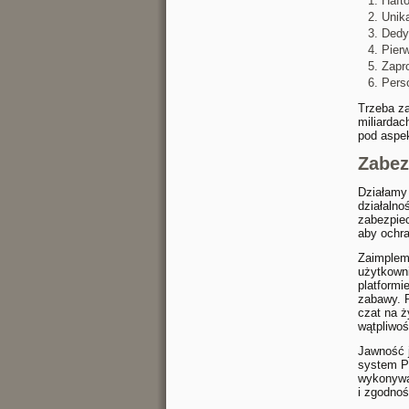
Haft
Unik
Dedy
Pier
Zapr
Pers
Trzeba za
miliardac
pod aspek
Zabez
Działamy
działaln
zabezpiec
aby ochra
Zaimpleme
użytkowni
platformi
zabawy. 
czat na ż
wątpliwoś
Jawność j
system Pr
wykonywa
i zgodnoś