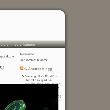
aturen med et kamera
Reklame
igitaal…
»
Her kommer reklame
ej
G-Anettes blogg
22.04.2015
Vår er gult!
Jeg blir så glad når
jentene mine ønsker seg
noe hjemmestrikket! Da
er det bare å ‘hive seg
rundt’ ;) Anna ønsket seg
lik jakke som meg (den i
forrige innlegg), bare i
gul! Helt herlig farge nå