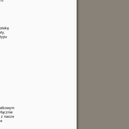
mi
iotekę
ty,
 typu
datkowym
yłącznie
 z nasze
ie