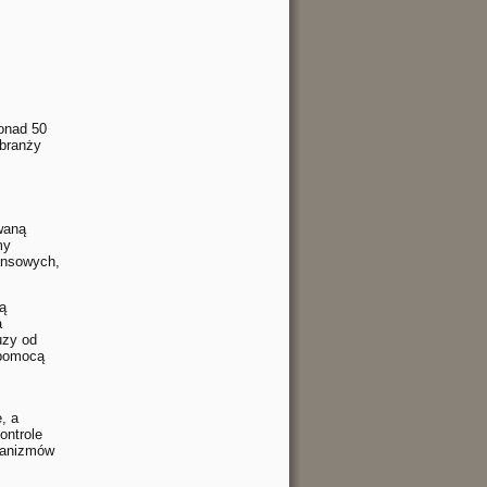
onad 50
 branży
waną
my
nansowych,
ą
a
uzy od
 pomocą
, a
ontrole
hanizmów