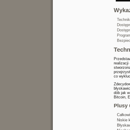
Wykaz
Technik
Dostępn
Dostęp
Program
Bezpiec
Techn
Przedstaw
realizacj
stworzon
przejrzys
co wykluc
Zdecydow
błyskawic
dób jak 
Bitcoin, 
Plusy 
Całkowi
Niskie 
Błyskaw