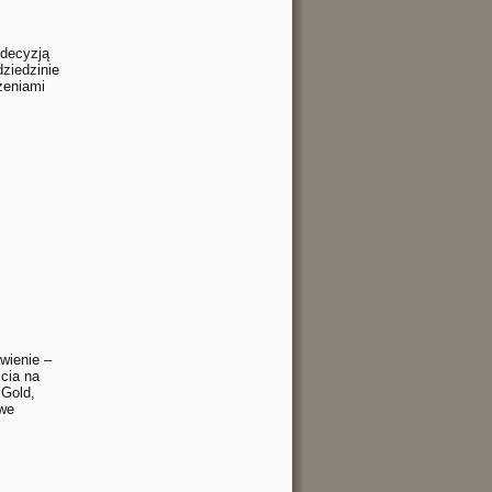
 decyzją
ziedzinie
zeniami
wienie –
ścia na
 Gold,
owe