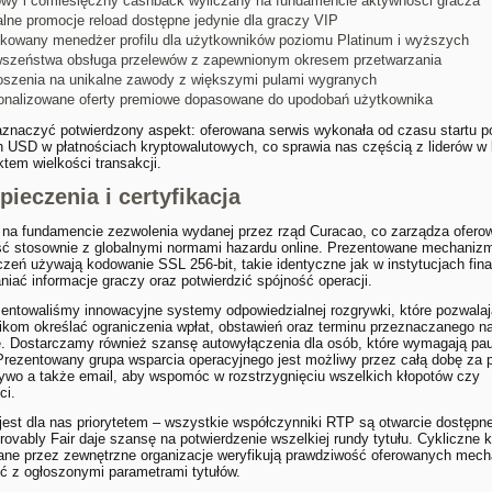
owy i comiesięczny cashback wyliczany na fundamencie aktywności gracza
alne promocje reload dostępne jedynie dla graczy VIP
kowany menedżer profilu dla użytkowników poziomu Platinum i wyższych
wszeństwa obsługa przelewów z zapewnionym okresem przetwarzania
oszenia na unikalne zawody z większymi pulami wygranych
onalizowane oferty premiowe dopasowane do upodobań użytkownika
znaczyć potwierdzony aspekt: oferowana serwis wykonała od czasu startu p
h USD w płatnościach kryptowalutowych, co sprawia nas częścią z liderów w
tem wielkości transakcji.
pieczenia i certyfikacja
 na fundamencie zezwolenia wydanej przez rząd Curacao, co zarządza ofero
ość stosownie z globalnymi normami hazardu online. Prezentowane mechaniz
zeń używają kodowanie SSL 256-bit, takie identyczne jak w instytucjach fi
niać informacje graczy oraz potwierdzić spójność operacji.
ntowaliśmy innowacyjne systemy odpowiedzialnej rozgrywki, które pozwalaj
kom określać ograniczenia wpłat, obstawień oraz terminu przeznaczanego n
e. Dostarczamy również szansę autowyłączenia dla osób, które wymagają pa
Prezentowany grupa wsparcia operacyjnego jest możliwy przez całą dobę za
ywo a także email, aby wspomóc w rozstrzygnięciu wszelkich kłopotów czy
ci.
est dla nas priorytetem – wszystkie współczynniki RTP są otwarcie dostępne
ovably Fair daje szansę na potwierdzenie wszelkiej rundy tytułu. Cykliczne k
ne przez zewnętrzne organizacje weryfikują prawdziwość oferowanych mec
ć z ogłoszonymi parametrami tytułów.