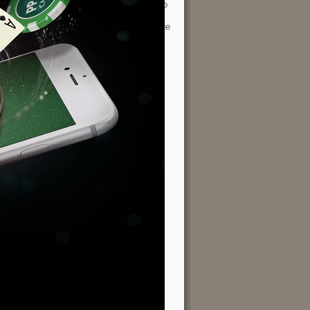
på våren. Og man blir jo
bare i godt humør av å
strikke med en slik farge
[…]
G-Anette