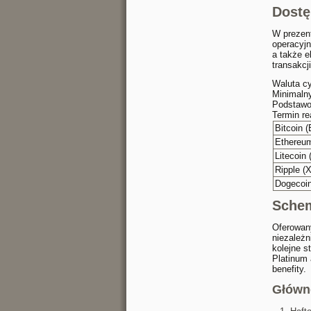
Dostę
W prezen
operacyjn
a także e
transakcj
Waluta c
Minimaln
Podstawo
Termin rea
Bitcoin 
Ethereu
Litecoin 
Ripple (
Dogecoi
Schem
Oferowany
niezależn
kolejne s
Platinum 
benefity.
Główn