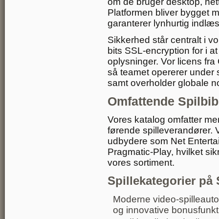
om de bruger desktop, nett
Platformen bliver bygget 
garanterer lynhurtig indlæs
Sikkerhed står centralt i v
bits SSL-encryption for i a
oplysninger. Vor licens fr
så teamet opererer under s
samt overholder globale no
Omfattende Spilbib
Vores katalog omfatter mere
førende spilleverandører.
udbydere som Net Enterta
Pragmatic-Play, hvilket sikr
vores sortiment.
Spillekategorier på
Moderne video-spilleaut
og innovative bonusfunkt