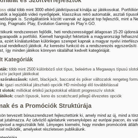
kínálat és Szoftverfejlesztők
oss
oldal több mint 3000 eltérő játéktípussal kínálja az játékosokat. Portfóli
atók a legújabb videó nyerőgépek, klasszikus retró automaták, asztali típuso
hetőségek is. Szolgáltatóink között vannak az ágazat top fejlesztői, mint a N
ng, Pragmatic Play, Evolution Gaming és Play’n GO.
tékunk rendszeresen fejlődik, heti rendszerességgel átlagosan 15-20 újdons
gyarapodik a portfólió. Kiemelt hangsúlyt fektetünk a magyarországi felhaszn
ra, ezért kínálatunkban különleges szerepet kapnak a magyar nyelvi interfész
sal rendelkező játékok. Az keresési funkció és a rendszerezés egyszerűsíti 
st, így minden játékos könnyen rátalálhat kedvelt kategóriáját.
t Kategóriák
ták:
több mint 2500 különböző slot típus, beleértve a Megaways típusú sloto
szív jackpot játékokat
 szórakozások:
rulett, blackjack, baccarat és póker változatok rengeteg for
ék:
igazi osztókkal játszható opciók HD minőségi élő továbbítással
 slotok:
milliókat értékű jackpotokkal ellátott progresszív slotok
átékok:
crash típusok, keno és scratchcard jellegű élvezetes opciók
mak és a Promóciók Struktúrája
kön tervezett bónuszrendszert fejlesztettünk ki, amely mind az új, mind a tör
at jutalmazza. Az üdvözlő ajánlatunk versenyképes az európai piacon, és va
épvisel a regisztrálók felé. Lényeges kiemelni, hogy minden promóciónk átlát
kkel működik, amelyeket részletesen publikálunk.
tegóriája