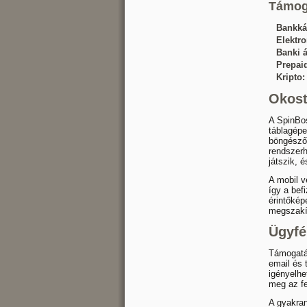
Támoga
Bankká
Elektro
Banki á
Prepaid
Kripto:
Okost
A SpinBos
táblagépe
böngészős
rendszerh
játszik, 
A mobil v
így a bef
érintőkép
megszakít
Ügyfé
Támogatás
email és 
igényelhe
meg az fe
A gyakran