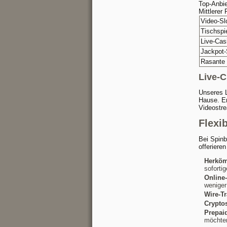
Top-Anbie
Mittlerer
Video-Sl
Tischspi
Live-Cas
Jackpot-
Rasante 
Live-C
Unseres 
Hause. Er
Videostre
Flexi
Bei Spinb
offeriere
Herköm
soforti
Online-
weniger
Wire-Tr
Crypto
Prepaid
möchte