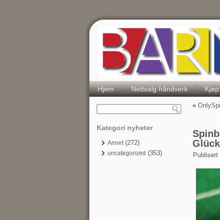
Hjem
Nettsalg håndverk
Kjøp
«
OnlySpi
Kategori nyheter
Spinb
Glück
(272)
Annet
(353)
uncategorized
Publisert