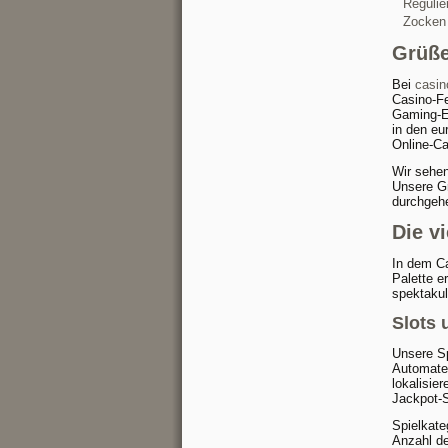
Regulie
Zocken
Grüße
Bei
casin
Casino-Fe
Gaming-Er
in den eu
Online-Ca
Wir sehen
Unsere Gr
durchgehe
Die vi
In dem Ca
Palette e
spektakul
Slots 
Unsere Sp
Automate
lokalisie
Jackpot-S
Spielkate
Anzahl de