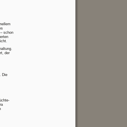
onellem
es
 – schon
erten
icht.
haltung.
t, der
. Die
üchte-
ra
n