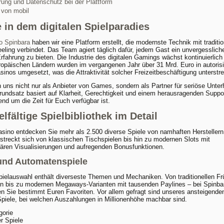
rung und Datenschutz bei der Plattform
 von mobil
 in dem digitalen Spielparadies
o Spinbara
haben wir eine Platform erstellt, die modernste Technik mit traditi
eling verbindet. Das Team agiert täglich dafür, jedem Gast ein unvergesslich
fahrung zu bieten. Die Industrie des digitalen Gamings wächst kontinuierlich
ropäischen Ländern wurden im vergangenen Jahr über 31 Mrd. Euro in autorisi
sinos umgesetzt, was die Attraktivität solcher Freizeitbeschäftigung unterstre
 uns nicht nur als Anbieter von Games, sondern als Partner für seriöse Unter
undsatz basiert auf Klarheit, Gerechtigkeit und einem herausragenden Suppor
nd um die Zeit für Euch verfügbar ist.
elfältige Spielbibliothek im Detail
sino entdecken Sie mehr als 2.500 diverse Spiele von namhaften Herstellern
rstreckt sich von klassischen Tischspielen bis hin zu modernen Slots mit
ären Visualisierungen und aufregenden Bonusfunktionen.
und Automatenspiele
ielauswahl enthält diverseste Themen und Mechaniken. Von traditionellen Fr
n bis zu modernen Megaways-Varianten mit tausenden Paylines – bei Spinba
ren Sie bestimmt Euren Favoriten. Vor allem gefragt sind unseres ansteigende
piele, bei welchen Auszahlungen in Millionenhöhe machbar sind.
gorie
r Spiele