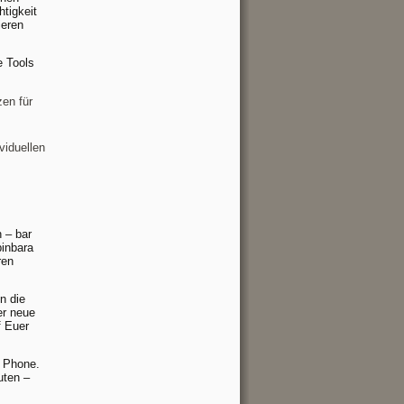
tigkeit
ieren
e Tools
en für
viduellen
 – bar
inbara
ren
n die
er neue
f Euer
r Phone.
uten –