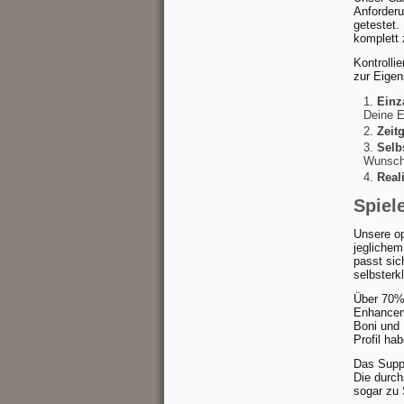
Anforderu
getestet.
komplett 
Kontrollie
zur Eigen
Einz
Deine E
Zeit
Selb
Wunsc
Real
Spiel
Unsere op
jeglichem
passt sic
selbster
Über 70% 
Enhanceme
Boni und 
Profil ha
Das Suppo
Die durch
sogar zu 