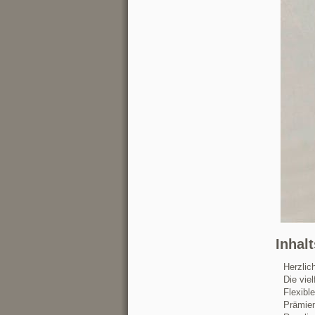
Inhal
Herzlic
Die viel
Flexibl
Prämien