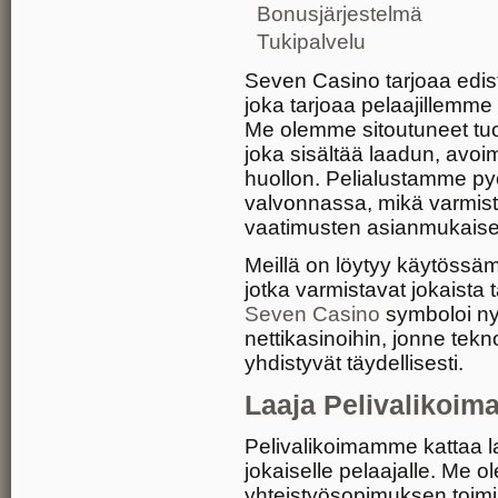
Bonusjärjestelmä
Tukipalvelu
Seven Casino tarjoaa edist
joka tarjoaa pelaajillemme
Me olemme sitoutuneet tu
joka sisältää laadun, avo
huollon. Pelialustamme pyö
valvonnassa, mikä varmist
vaatimusten asianmukaise
Meillä on löytyy käytössäm
jotka varmistavat jokaista 
Seven Casino
symboloi ny
nettikasinoihin, jonne tek
yhdistyvät täydellisesti.
Laaja Pelivalikoim
Pelivalikoimamme kattaa la
jokaiselle pelaajalle. Me
yhteistyösopimuksen toim