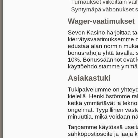
Turnaukset viikoittain vaiht
Syntymäpäiväbonukset se
Wager-vaatimukset
Seven Kasino harjoittaa t
kierrätysvaatimuksemme o
edustaa alan normin mukain
bonusrahoja yhtä tavalla: s
10%. Bonussäännöt ovat k
käyttöehdoistamme ymmärre
Asiakastuki
Tukipalvelumme on yhtey
kielellä. Henkilöstömme ra
ketkä ymmärtävät ja teknol
ongelmat. Tyypillinen vast
minuuttia, mikä voidaan n
Tarjoamme käytössä useita
sähköpostiosoite ja laaj