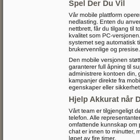
Spel Der Du Vil
Vår mobile plattform opere
nedlasting. Enten du anve
nettbrett, får du tilgang ti
kvalitet som PC-versjonen.
systemet seg automatisk ti
brukervennlige og presise.
Den mobile versjonen støt
garanterer full åpning til 
administrere kontoen din, g
kampanjer direkte fra mobi
egenskaper eller sikkerhet
Hjelp Akkurat når 
Vårt team er tilgjengeligt 
telefon. Alle representante
omfattende kunnskap om pl
chat er innen to minutter
løpet av fire timer.