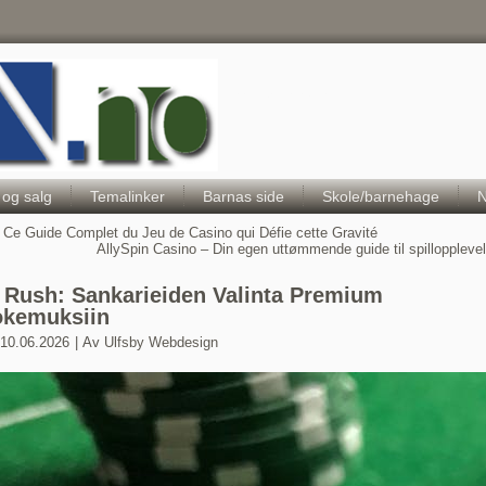
Hele Norges Barneportal
 og salg
Temalinker
Barnas side
Skole/barnehage
N
: Ce Guide Complet du Jeu de Casino qui Défie cette Gravité
AllySpin Casino – Din egen uttømmende guide til spillopplev
 Rush: Sankarieiden Valinta Premium
okemuksiin
10.06.2026
|
Av
Ulfsby Webdesign