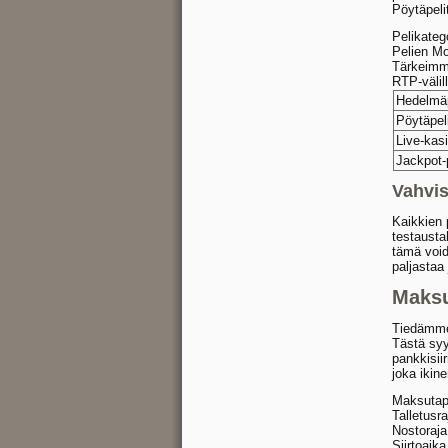
Pöytäpeli
Pelikateg
Pelien M
Tärkeimmä
RTP-välil
Hedelmäp
Pöytäpel
Live-kas
Jackpot-p
Vahvis
Kaikkien 
testausta
tämä void
paljastaa
Maksu
Tiedämme,
Tästä syy
pankkisii
joka ikin
Maksuta
Talletusra
Nostoraja
Siirtoaika