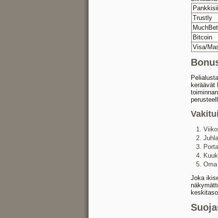
Pankkisii
Trustly
MuchBet
Bitcoin
Visa/Mas
Bonus
Pelialust
keräävät 
toiminnan
perusteell
Vakitu
Viiko
Juhla
Porta
Kuuka
Oma 
Joka ikis
näkymättö
keskitaso
Suoja