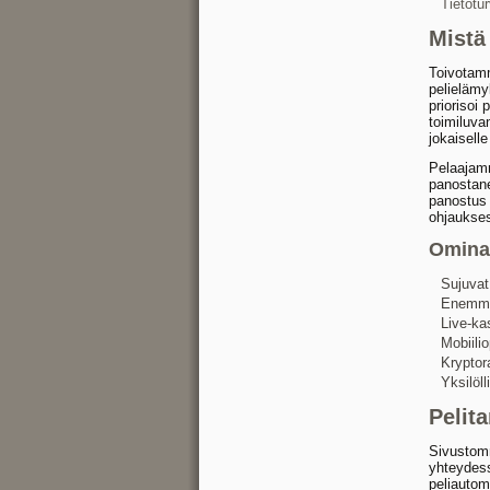
Tietotu
Mistä
Toivotamm
pelielämy
priorisoi
toimiluva
jokaisell
Pelaajamm
panostane
panostus 
ohjaukses
Ominai
Sujuvat
Enemmän
Live-ka
Mobiili
Kryptor
Yksilöll
Pelita
Sivustomm
yhteydess
peliautoma