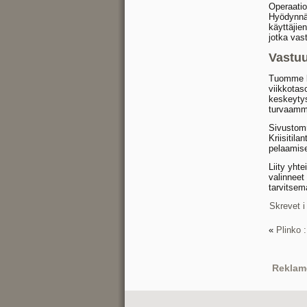
Operaatio
Hyödynnäm
käyttäjie
jotka vas
Vastuu
Tuomme la
viikkotas
keskeytys
turvaamme
Sivustomm
Kriisitil
pelaamise
Liity yht
valinneet
tarvitsem
Skrevet i
«
Plinko 
Reklam