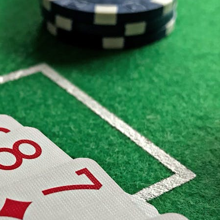
på våren. Og man blir jo
bare i godt humør av å
strikke med en slik farge
[…]
G-Anette