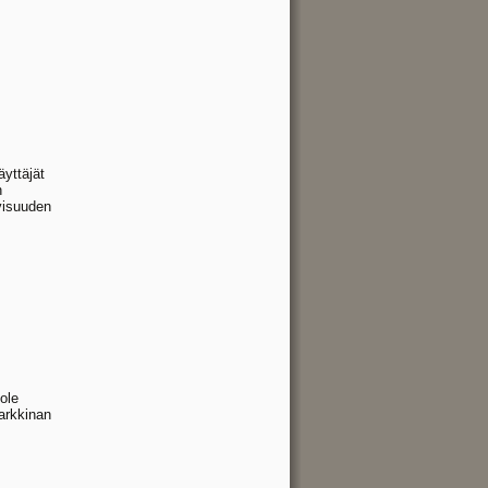
yttäjät
n
visuuden
ole
arkkinan