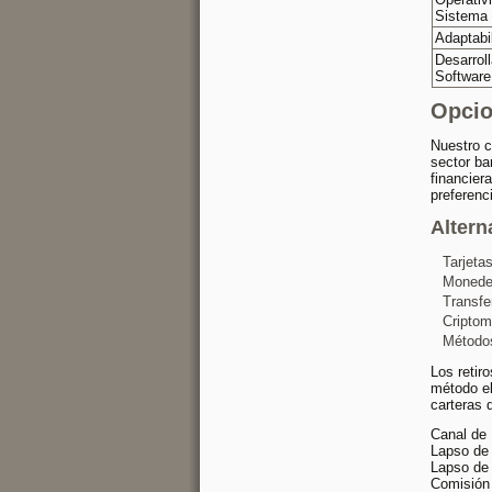
Sistema
Adaptabi
Desarrol
Software
Opcio
Nuestro c
sector ba
financier
preferenc
Altern
Tarjeta
Moneder
Transfe
Criptom
Métodos
Los retir
método el
carteras 
Canal de
Lapso de
Lapso de 
Comisión