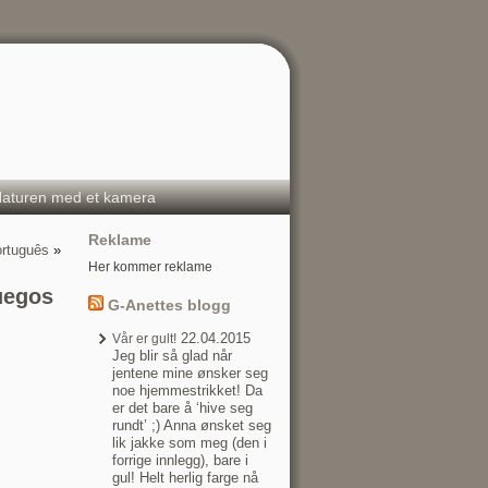
aturen med et kamera
Reklame
ortuguês
»
Her kommer reklame
uegos
G-Anettes blogg
22.04.2015
Vår er gult!
Jeg blir så glad når
jentene mine ønsker seg
noe hjemmestrikket! Da
er det bare å ‘hive seg
rundt’ ;) Anna ønsket seg
lik jakke som meg (den i
forrige innlegg), bare i
gul! Helt herlig farge nå