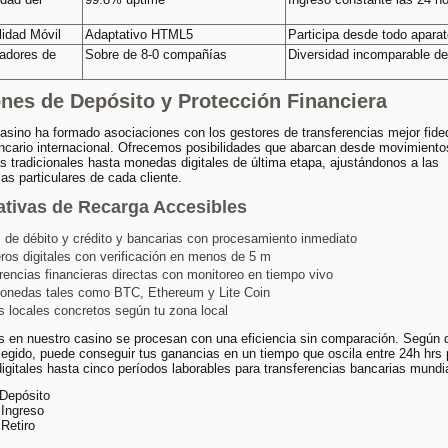
lidad Móvil
Adaptativo HTML5
Participa desde todo apara
ladores de
Sobre de 8-0 compañías
Diversidad incomparable de
nes de Depósito y Protección Financiera
asino ha formado asociaciones con los gestores de transferencias mejor fide
ncario internacional. Ofrecemos posibilidades que abarcan desde movimiento
as tradicionales hasta monedas digitales de última etapa, ajustándonos a las
ias particulares de cada cliente.
ativas de Recarga Accesibles
s de débito y crédito y bancarias con procesamiento inmediato
os digitales con verificación en menos de 5 m
rencias financieras directas con monitoreo en tiempo vivo
onedas tales como BTC, Ethereum y Lite Coin
 locales concretos según tu zona local
os en nuestro casino se procesan con una eficiencia sin comparación. Según 
egido, puede conseguir tus ganancias en un tiempo que oscila entre 24h hrs 
digitales hasta cinco períodos laborables para transferencias bancarias mundi
 Depósito
 Ingreso
Retiro