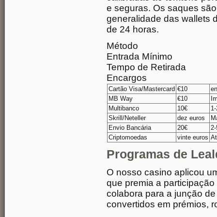
e seguras. Os saques são 
generalidade das wallets d
de 24 horas.
Método
Entrada Mínimo
Tempo de Retirada
Encargos
Cartão Visa/Mastercard
€10
en
MB Way
€10
Im
Multibanco
10€
1-
Skrill/Neteller
dez euros
M
Envio Bancária
20€
2-
Criptomoedas
vinte euros
At
Programas de Lea
O nosso casino aplicou u
que premia a participação
colabora para a junção d
convertidos em prémios, 