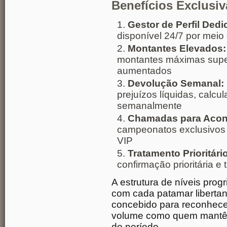
Benefícios Exclusi
Gestor de Perfil Dedi
disponível 24/7 por meio 
Montantes Elevados:
montantes máximas supe
aumentados
Devolução Semanal:
prejuízos líquidas, calc
semanalmente
Chamadas para Acon
campeonatos exclusivos 
VIP
Tratamento Prioritári
confirmação prioritária 
A estrutura de níveis prog
com cada patamar libertand
concebido para reconhece
volume como quem mantêm
do período.