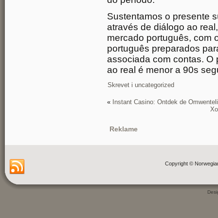
Sustentamos o presente s
através de diálogo ao real,
mercado português, com o
português preparados para
associada com contas. O 
ao real é menor a 90s seg
Skrevet i
uncategorized
«
Instant Casino: Ontdek de Omwentel
Xo
Reklame
Copyright © Norwegia
Des