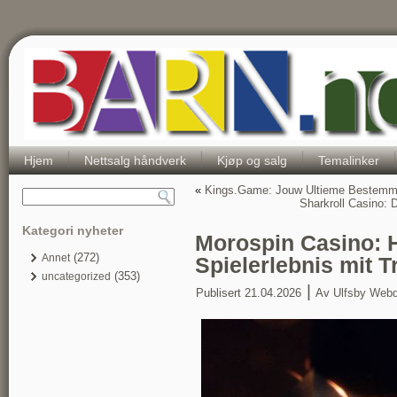
Hjem
Nettsalg håndverk
Kjøp og salg
Temalinker
«
Kings.Game: Jouw Ultieme Bestemmin
Sharkroll Casino:
Kategori nyheter
Morospin Casino: 
(272)
Annet
Spielerlebnis mit 
(353)
uncategorized
|
Publisert
21.04.2026
Av
Ulfsby Web