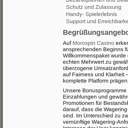
Schutz und Zulassung
Handy- Spielerlebnis
Support und Erreichbarke
Begrüßungsangebo
Auf
Morospin Casino
erken
ansprechenden Beginns fü
Willkommenspaket wurde g
echten Mehrwert zu gewäh
überzogene Umsatzanforde
auf Fairness und Klarheit 
komplette Platform prägen
Unsere Bonusprogramme ve
Einzahlungen und gewähr
Promotionen für Bestandsk
darauf, dass die Wagering
sind. Im Unterschied zu z
vernünftige Wagering-Anfo