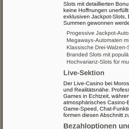
Slots mit detaillierten Bon
keine Hoffnungen unerfüllt
exklusiven Jackpot-Slots, 
Summen gewonnen werde
Progessive Jackpot-Autom
Megaways-Automaten mit
Klassische Drei-Walzen-Sl
Branded Slots mit popul
Hochvarianz-Slots für mu
Live-Sektion
Der Live-Casino bei Morosp
und Realitätsnähe. Profes
Games in Echtzeit, währe
atmosphärisches Casino-Er
Game-Speed, Chat-Funktio
formen diesen Abschnitt z
Bezahloptionen un