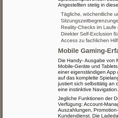
Angestellten stetig in di
Tägliche, wöchentliche u
Sitzungszeitbegrenzungen
Reality-Checks im Laufe
Direkter Self-Exclusion fü
Access zu fachlichen Hil
Mobile Gaming-Erf
Die Handy- Ausgabe von M
Mobile-Geräte und Tablet
einer eigenständigen App 
auf das komplette Spielang
justiert sich selbsttätig 
eine instinktive Navigation
Jegliche Funktionen der D
Verfügung: Account-Mana
Auszahlungen, Promotion-
Kundendienst. Die Ladedau