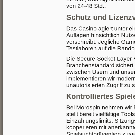
von 24-48 Std..
Schutz und Lizenz
Das Casino agiert unter ei
Auflagen hinsichtlich Nutz
vorschreibt. Jegliche Ga
Testlaboren auf die Rand
Die Secure-Socket-Layer-
Branchenstandard sichert 
zwischen Usern und unse
implementieren wir moder
unautorisierten Zugriff zu 
Kontrolliertes Spiel
Bei Morospin nehmen wir Pl
stellt bereit vielfältige Too
Einzahlungslimits, Sitzung
kooperieren mit anerkannt
Spielsuchtprävention zus