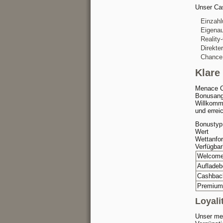
Unser Ca
Einzahl
Eigenau
Reality
Direkte
Chance 
Klare
Menace Ca
Bonusange
Willkomme
und erreic
Bonustyp
Wert
Wettanfo
Verfügbar
Welcome
Auflade
Cashbac
Premium
Loyal
Unser meh