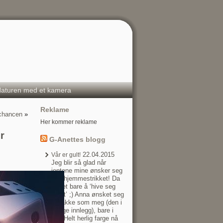
aturen med et kamera
Reklame
nchancen
»
Her kommer reklame
r
G-Anettes blogg
22.04.2015
Vår er gult!
Jeg blir så glad når
jentene mine ønsker seg
noe hjemmestrikket! Da
er det bare å ‘hive seg
rundt’ ;) Anna ønsket seg
lik jakke som meg (den i
forrige innlegg), bare i
gul! Helt herlig farge nå