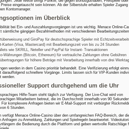
gungen. Jede Wette bringt Punkte, die gegen Bonusguthaben, Freispiele oder
 Preise eingetauscht sein können. Ab der Silberstufe erhalten Spieler Zugang
chen Kontomanager.
ngsoptionen im Überblick
ibilität bei Ein- und Auszahlungsvorgängen ist uns wichtig. Menace Online-Ca
zt sämtliche gängigen Bezahlmethoden mit verschiedenen Bearbeitungszeiten
tüberweisung und GiroPay für deutschsprachige Spieler mit Echtzeitverarbei
t-Karten (Visa, Mastercard) mit Bearbeitungszeit von bis zu 24 Stunden
lets wie SKRILL, Neteller und PayPal für Instant- Transaktionen
to-Währungen (Bitcoin, Ethereum) für vertrauliche Zahlungen ohne Gebühren
übertragungen für höhere Beträge mit Verarbeitung innerhalb von drei Werkta
gen werden in dem Casino prioritär behandelt. Eine Verifizierung erfolgt einm
t darauffolgend schnellere Vorgänge. Limits lassen sich für VIP-Kunden indivi
rt werden.
ssioneller Support durchgehend um die Uhr
prachiges Hilfe-Team steht täglich zur Verfügung. Der Live-Chat wird von
rachigen Mitarbeitern betreut, die im Durchschnitt innerhalb von 90 Sekunde
. Für komplexere Anfragen bieten wir E-Mail-Support mit verbürgter Rückmeld
 von 6 Stunden.
h verfügt Menace Online-Casino über den umfangreichen FAQ-Bereich, der di
n Anfragen zu Anmeldung, Zahlungen und Spielregeln beantwortet. Videotutori
Anfängern die Bedienung durch die Plattform und geben wertvolle Ratschläge f
Spiele.