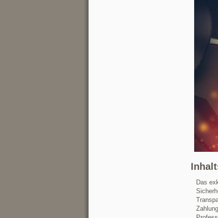
Inhal
Das exk
Sicherh
Transpa
Zahlung
Profess