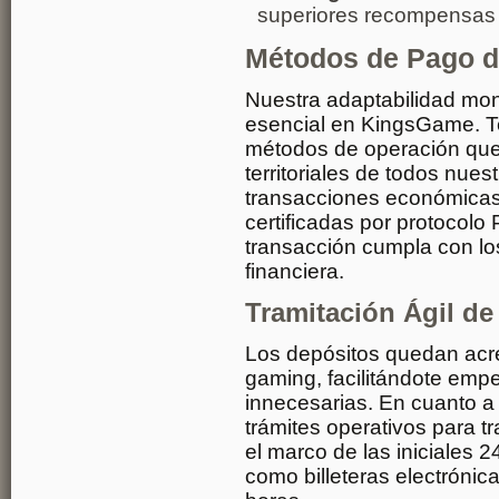
superiores recompensas 
Métodos de Pago d
Nuestra adaptabilidad mon
esencial en KingsGame. 
métodos de operación que
territoriales de todos nues
transacciones económicas 
certificadas por protocol
transacción cumpla con lo
financiera.
Tramitación Ágil de
Los depósitos quedan acred
gaming, facilitándote empe
innecesarias. En cuanto a
trámites operativos para tr
el marco de las iniciales 
como billeteras electrónic