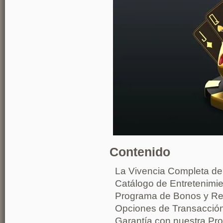
Contenido
La Vivencia Completa d
Catálogo de Entretenimi
Programa de Bonos y R
Opciones de Transacció
Garantía con nuestra Pro