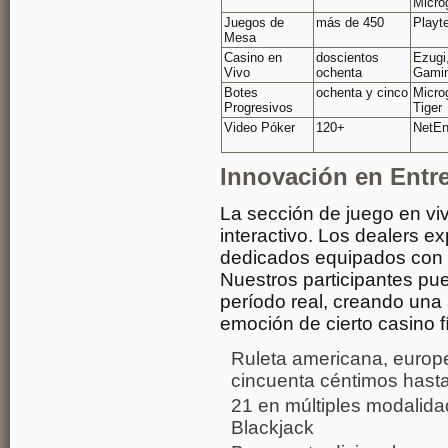
Micro
Juegos de
más de 450
Playt
Mesa
Casino en
doscientos
Ezugi,
Vivo
ochenta
Gami
Botes
ochenta y cinco
Micro
Progresivos
Tiger
Video Póker
120+
NetEn
Innovación en Entr
La sección de juego en viv
interactivo. Los dealers e
dedicados equipados con s
Nuestros participantes pu
período real, creando una
emoción de cierto casino fí
Ruleta americana, europ
cincuenta céntimos hast
21 en múltiples modalid
Blackjack