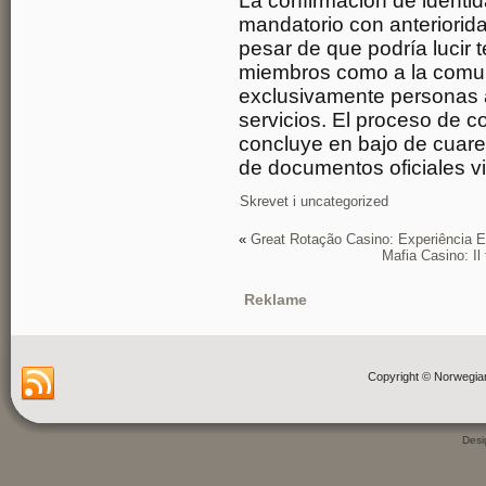
La confirmación de identid
mandatorio con anterioridad
pesar de que podría lucir 
miembros como a la comu
exclusivamente personas a
servicios. El proceso de 
concluye en bajo de cuare
de documentos oficiales v
Skrevet i
uncategorized
«
Great Rotação Casino: Experiência E
Mafia Casino: Il
Reklame
Copyright © Norwegia
Des