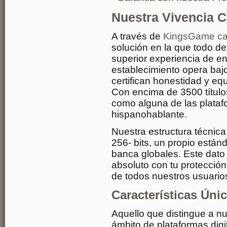
Nuestra Vivencia 
A través de
KingsGame ca
solución en la que todo de
superior experiencia de en
establecimiento opera bajo
certifican honestidad y eq
Con encima de 3500 título
como alguna de las plata
hispanohablante.
Nuestra estructura técnic
256- bits, un propio está
banca globales. Este dato
absoluto con tu protección
de todos nuestros usuario
Características Úni
Aquello que distingue a nu
ámbito de plataformas digit