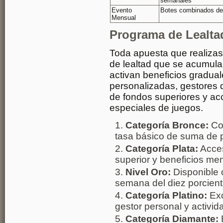
semanales
Evento
Botes combinados de 
Mensual
Programa de Lealtad
Toda apuesta que realizas
de lealtad que se acumul
activan beneficios gradua
personalizadas, gestores d
de fondos superiores y ac
especiales de juegos.
Categoría Bronce:
Com
tasa básico de suma de 
Categoría Plata:
Acces
superior y beneficios me
Nivel Oro:
Disponible 
semana del diez porcien
Categoría Platino:
Exc
gestor personal y activi
Categoría Diamante: