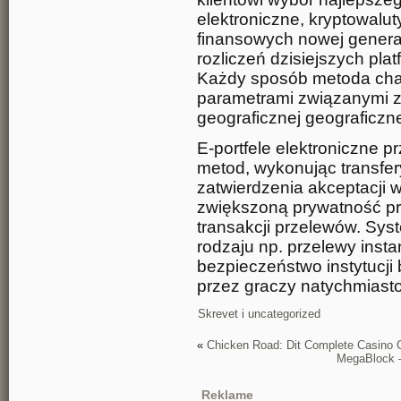
elektroniczne, kryptowaluty
finansowych nowej generacj
rozliczeń dzisiejszych p
Każdy sposób metoda char
parametrami związanymi z 
geograficznej geograficzne
E-portfele elektroniczne 
metod, wykonując transfery
zatwierdzenia akceptacji w
zwiększoną prywatność pr
transakcji przelewów. Sys
rodzaju np. przelewy insta
bezpieczeństwo instytucj
przez graczy natychmiast
Skrevet i
uncategorized
«
Chicken Road: Dit Complete Casino
MegaBlock –
Reklame