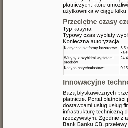
płatniczych, które umożliw
użytkownika w ciągu kilku 
Przeciętne czasy cz
Typ kasyna
Typowy czas wypłaty wypł
Konieczna autoryzacja
Klasyczne platformy hazardowe
3-5 
kal
Witryny z szybkimi wypłatami
24-4
środków
Kasyna natychmiastowe
0-15
Innowacyjne techno
Bazą błyskawicznych prz
płatnicze. Portal płatnośc
dostawcami usług usług f
infrastrukturę techniczną
rzeczywistym. Zgodnie z a
Bank Banku CB, przelewy