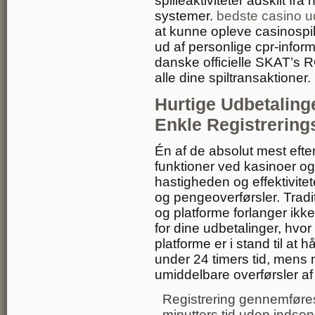
spilleaktiviteter adskilt fra 
systemer.
bedste casino u
at kunne opleve casinospi
ud af personlige cpr-infor
danske officielle SKAT’s
alle dine spiltransaktioner.
Hurtige Udbetaling
Enkle Registrerin
Én af de absolut mest efter
funktioner ved kasinoer og
hastigheden og effektivite
og pengeoverførsler. Tradi
og platforme forlanger ikk
for dine udbetalinger, hvo
platforme er i stand til a
under 24 timers tid, mens 
umiddelbare overførsler a
Registrering gennemføre
minutters tid uden indsen