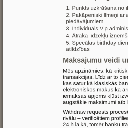
Punkts uzkrāšana no ik
Pakāpeniski līmeņi ar
piedāvājumiem
Individuāls Vip admini
Ātrāka līdzekļu izņem
Specālas birthday dien
atlīdzības
Maksājumu veidi u
Mēs apzināmies, kā kritiski
transakcijas. Līdz ar to pi
kas satur kā klasiskās ban
elektroniskos makus kā arī
iemaksas apjoms kļūst izv
augstākie maksimumi atbils
Withdraw requests proces
rivālu – verificētiem profil
24 h laikā, tomēr banku tr