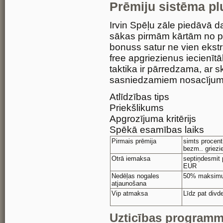
Prēmiju sistēma p
Irvin Spēļu zāle piedāvā d
sākas pirmām kārtām no pir
bonuss satur ne vien eks
free apgriezienus iecienīt
taktika ir pārredzama, ar 
sasniedzamiem nosacījum
Atlīdzības tips
Priekšlikums
Apgrozījuma kritērijs
Spēkā esamības laiks
Pirmais prēmija
simts procenti
bezm.. griezi
Otrā iemaksa
septiņdesmit p
EUR
Nedēļas nogales
50% maksim
atjaunošana
Vip atmaksa
Līdz pat divd
Uzticības programm