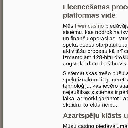
Licencēšanas proce
platformas vidē
Mēs
Irwin casino
piedāvāja
sistēmu, kas nodrošina ikv
un finanšu operācijas. Mūs
spēkā esošu starptautisku
aktivitāšu procesu kā arī
Izmantojam 128-bitu droš
augstāko datu drošību vis
Sistemātiskas trešo pušu a
spēļu iznākumi ir ģenerēt
tehnoloģiju, kas ievēro st
nejaušības sistēmas ir pā
laikā, ar mērķi garantētu 
skaidru korektu rīcību.
Azartspēļu klāsts 
Mūsu casino piedāvājumā a