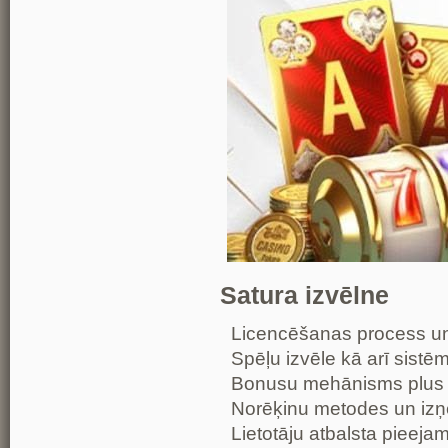
Satura izvēlne
Licencēšanas process u
Spēļu izvēle kā arī sistē
Bonusu mehānisms plus l
Norēķinu metodes un iz
Lietotāju atbalsta pieeja