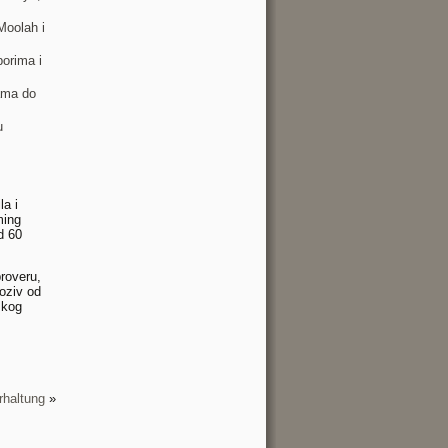
Moolah i
orima i
ama do
u
la i
ming
d 60
roveru,
poziv od
 kog
rhaltung
»