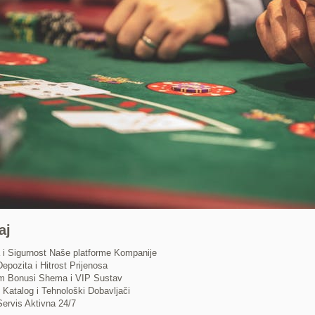
aj
 i Sigurnost Naše platforme Kompanije
Depozita i Hitrost Prijenosa
m Bonusi Shema i VIP Sustav
Katalog i Tehnološki Dobavljači
Servis Aktivna 24/7