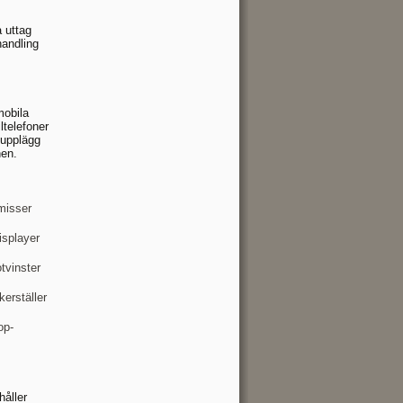
a uttag
handling
mobila
ltelefoner
bupplägg
nen.
omisser
isplayer
tvinster
erställer
op-
håller