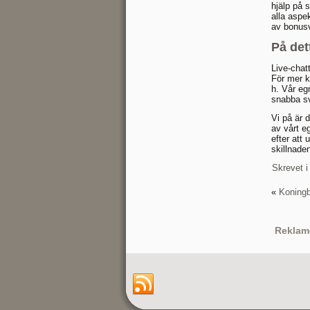
hjälp på 
alla aspe
av bonusv
På det
Live-chat
För mer k
h. Vår eg
snabba sv
Vi på är d
av vårt e
efter att 
skillnade
Skrevet i
«
Koningb
Reklam