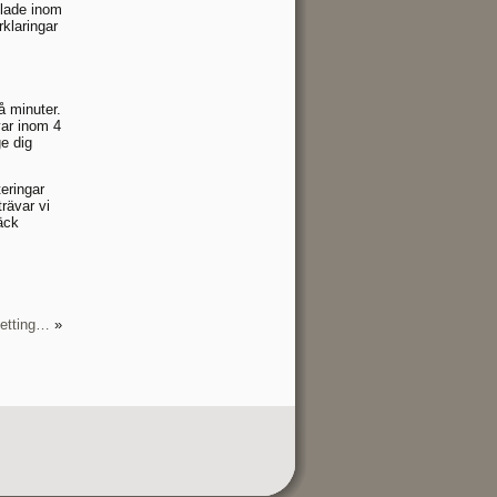
olade inom
rklaringar
å minuter.
var inom 4
e dig
teringar
rävar vi
täck
Betting…
»