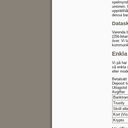
spelmyndi
unionen, h
upprätthå
dessa bas
Datask
Varenda b
(256-bita
över. Vi 
kommunika
Enkla
Vi på har 
så enkla 
eller mod
Betalsätt
Deposit t
Uttagstid
Avgifter
Banktran
Trustly
Skrill ell
Kort (Vis
Krypto