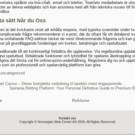
svenska språket via live-chatt, email och telefon. Teamets medarbetare är sk
kter av denna webbplats och kan assistera med allt från tekniska issues till fö
illkor.
ta sätt Når du Oss
ten är det kvickaste viset att erhålla respons, med typiska svarstider under tv
omplicerade frågor rekommenderar vi e-post, där du oftast får ett detaljerat s
na omfattande FAQ-sektion täcker de mest förekommande frågorna och kan g
ar på grundläggande funderingar om konton, betalningar och spelutbudet.
edikerade till att kontinuerligt förbättra din upplevelse. Via regelbundna uppda
gna spelutbud, förbättrade funktioner och lyhördhet för spelares återkoppling st
utgöra ditt första val för onlinecasino-underhållning. Registrera dig nu och upp
n som en professionell och spelarvänlig plattform kan göra.
uncategorized
et Casino – Deres komplette veiledning til landets mest engasjerende…
Spinania Betting Platform: Your Personal Definitive Guide to Premium 
e
Reklame
Kontakt oss
Copyright © Norwegian Web Center AS 2026. All Rights Reserved.