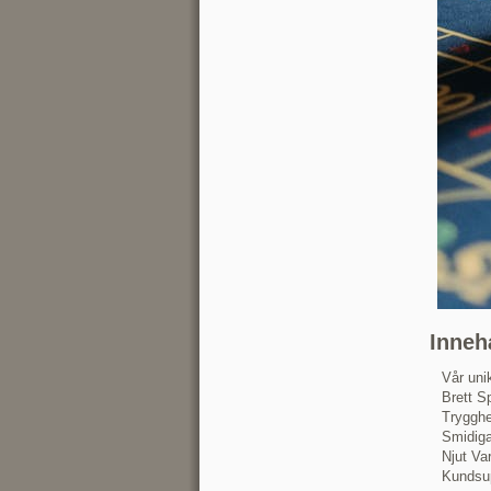
Inneh
Vår uni
Brett S
Trygghe
Smidiga
Njut Va
Kundsup