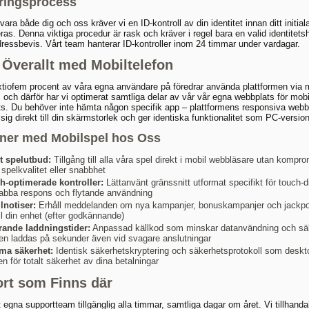
eringsprocess
vara både dig och oss kräver vi en ID-kontroll av din identitet innan ditt initial
ras. Denna viktiga procedur är rask och kräver i regel bara en valid identitets
dressbevis. Vårt team hanterar ID-kontroller inom 24 timmar under vardagar.
 Överallt med Mobiltelefon
tiofem procent av våra egna användare på föredrar använda plattformen via 
, och därför har vi optimerat samtliga delar av vår vår egna webbplats för mobi
ts. Du behöver inte hämta någon specifik app – plattformens responsiva web
sig direkt till din skärmstorlek och ger identiska funktionalitet som PC-versio
ner med Mobilspel hos Oss
lt spelutbud:
Tillgång till alla våra spel direkt i mobil webbläsare utan kompr
 spelkvalitet eller snabbhet
h-optimerade kontroller:
Lättanvänt gränssnitt utformat specifikt för touch-d
bba respons och flytande användning
lnotiser:
Erhåll meddelanden om nya kampanjer, bonuskampanjer och jackpo
ill din enhet (efter godkännande)
trande laddningstider:
Anpassad källkod som minskar datanvändning och säk
len laddas på sekunder även vid svagare anslutningar
a säkerhet:
Identisk säkerhetskryptering och säkerhetsprotokoll som deskt
n för totalt säkerhet av dina betalningar
rt som Finns där
t egna supportteam tillgänglig alla timmar, samtliga dagar om året. Vi tillhanda