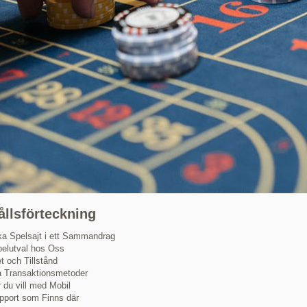
ållsförteckning
ka Spelsajt i ett Sammandrag
pelutval hos Oss
t och Tillstånd
 Transaktionsmetoder
r du vill med Mobil
port som Finns där