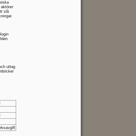
eiska
 aktörer
tt slå
ningar.
login
rlden
och uttag
ånböcker
d
d
rksavgift