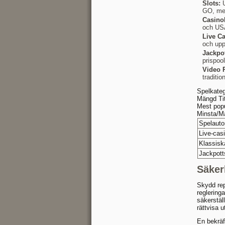
Slots:
U
GO, med
Casino
och USA
Live Ca
och uppl
Jackpo
prispoo
Video 
traditi
Spelkateg
Mängd Tit
Mest popu
Minsta/M
Spelauto
Live-cas
Klassisk
Jackpott
Säker
Skydd rep
reglering
säkerställ
rättvisa 
En bekräf