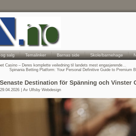
Hele Norges Barneportal
 og salg
Temalinker
Barnas side
Skole/barnehage
N
et Casino – Deres komplette veiledning til landets mest engasjerende…
Spinania Betting Platform: Your Personal Definitive Guide to Premium 
 Senaste Destination för Spänning och Vinster 
29.04.2026
|
Av
Ulfsby Webdesign