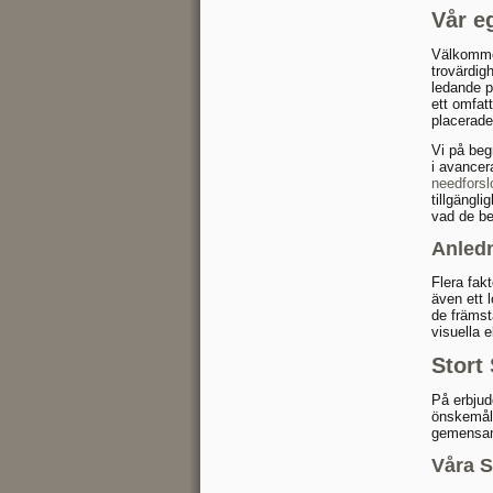
Vår e
Välkommen
trovärdig
ledande p
ett omfat
placerade
Vi på beg
i avancer
needforsl
tillgängl
vad de be
Anledn
Flera fak
även ett 
de främst
visuella 
Stort
På erbjude
önskemål. 
gemensam
Våra S