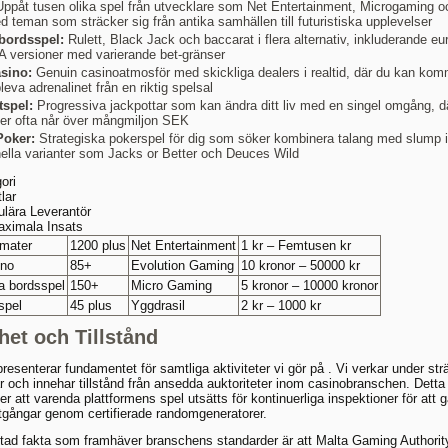
ppåt tusen olika spel från utvecklare som Net Entertainment, Microgaming o
 teman som sträcker sig från antika samhällen till futuristiska upplevelser
bordsspel:
Rulett, Black Jack och baccarat i flera alternativ, inkluderande e
 versioner med varierande bet-gränser
sino:
Genuin casinoatmosför med skickliga dealers i realtid, där du kan ko
eva adrenalinet från en riktig spelsal
tspel:
Progressiva jackpottar som kan ändra ditt liv med en singel omgång, d
ler ofta når över mångmiljon SEK
Poker:
Strategiska pokerspel för dig som söker kombinera talang med slump i
onella varianter som Jacks or Better och Deuces Wild
ori
lar
lära Leverantör
aximala Insats
mater
1200 plus
Net Entertainment
1 kr – Femtusen kr
ino
85+
Evolution Gaming
10 kronor – 50000 kr
a bordsspel
150+
Micro Gaming
5 kronor – 10000 kronor
spel
45 plus
Yggdrasil
2 kr – 1000 kr
het och Tillstånd
resenterar fundamentet för samtliga aktiviteter vi gör på . Vi verkar under st
ar och innehar tillstånd från ansedda auktoriteter inom casinobranschen. Dett
er att varenda plattformens spel utsätts för kontinuerliga inspektioner för att 
utgångar genom certifierade randomgeneratorer.
tad fakta som framhäver branschens standarder är att Malta Gaming Authorit