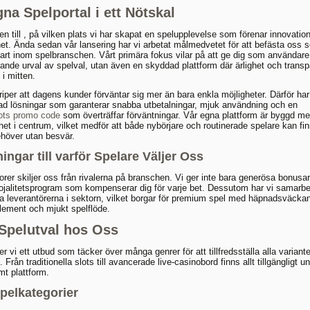
gna Spelportal i ett Nötskal
 till , på vilken plats vi har skapat en spelupplevelse som förenar innovati
het. Ända sedan vår lansering har vi arbetat målmedvetet för att befästa oss 
art inom spelbranschen. Vårt primära fokus vilar på att ge dig som användare
tande urval av spelval, utan även en skyddad plattform där ärlighet och transp
 i mitten.
riper att dagens kunder förväntar sig mer än bara enkla möjligheter. Därför har
ad lösningar som garanterar snabba utbetalningar, mjuk användning och en
ots promo code
som överträffar förväntningar. Vår egna plattform är byggd m
ighet i centrum, vilket medför att både nybörjare och routinerade spelare kan fi
höver utan besvär.
ingar till varför Spelare Väljer Oss
torer skiljer oss från rivalerna på branschen. Vi ger inte bara generösa bonusa
lojalitetsprogram som kompenserar dig för varje bet. Dessutom har vi samarb
a leverantörerna i sektorn, vilket borgar för premium spel med häpnadsväcka
element och mjukt spelflöde.
 Spelutval hos Oss
r vi ett utbud som täcker över många genrer för att tillfredsställa alla variant
Från traditionella slots till avancerade live-casinobord finns allt tillgängligt un
t plattform.
pelkategorier