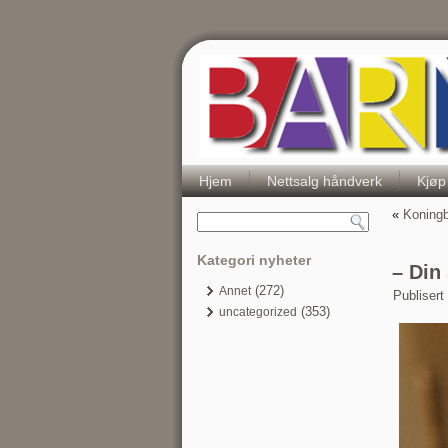
Hjem
Nettsalg håndverk
Kjøp
«
Koningb
Kategori nyheter
– Din
(272)
Annet
Publisert
(353)
uncategorized