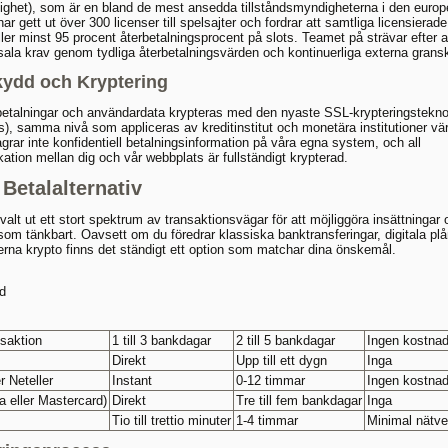
ghet), som är en bland de mest ansedda tillståndsmyndigheterna i den europ
ar gett ut över 300 licenser till spelsajter och fordrar att samtliga licensierade
ller minst 95 procent återbetalningsprocent på slots. Teamet på strävar efter a
ala krav genom tydliga återbetalningsvärden och kontinuerliga externa gransk
ydd och Kryptering
etalningar och användardata krypteras med den nyaste SSL-krypteringstekno
rs), samma nivå som appliceras av kreditinstitut och monetära institutioner vä
lagrar inte konfidentiell betalningsinformation på våra egna system, och all
tion mellan dig och vår webbplats är fullständigt krypterad.
 Betalalternativ
valt ut ett stort spektrum av transaktionsvägar för att möjliggöra insättningar 
som tänkbart. Oavsett om du föredrar klassiska banktransferingar, digitala pl
erna krypto finns det ständigt ett option som matchar dina önskemål.
id
saktion
1 till 3 bankdagar
2 till 5 bankdagar
Ingen kostna
Direkt
Upp till ett dygn
Inga
er Neteller
Instant
0-12 timmar
Ingen kostna
a eller Mastercard)
Direkt
Tre till fem bankdagar
Inga
Tio till trettio minuter
1-4 timmar
Minimal nätve