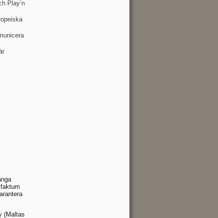
ch Play’n
uropeiska
mmunicera
är
ränga
a faktum
garantera
y (Maltas