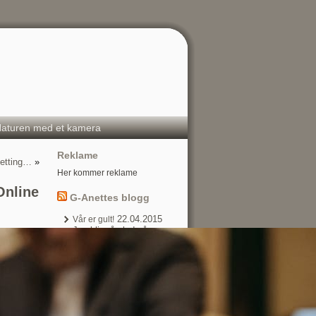
aturen med et kamera
Reklame
Betting…
»
Her kommer reklame
Online
G-Anettes blogg
22.04.2015
Vår er gult!
Jeg blir så glad når
jentene mine ønsker seg
noe hjemmestrikket! Da
er det bare å ‘hive seg
rundt’ ;) Anna ønsket seg
lik jakke som meg (den i
forrige innlegg), bare i
gul! Helt herlig farge nå