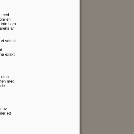
on med
som en
 inte bara
arens är
 vi satsat
ed
nna exakt
r utan
eten med
nde
er av
der ett