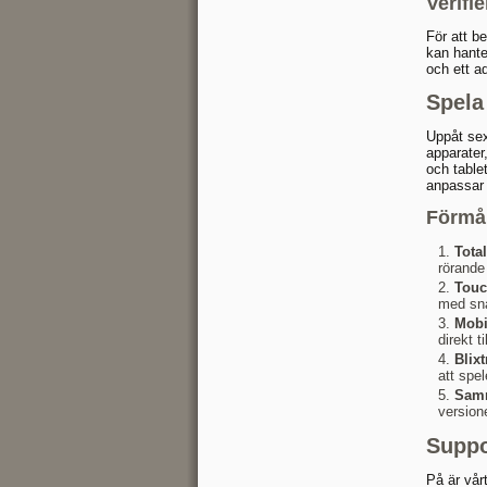
Verifi
För att be
kan hante
och ett a
Spela
Uppåt sex
apparater
och table
anpassar 
Förmå
Tota
rörande
Touc
med sna
Mobi
direkt t
Blix
att spe
Samm
versione
Suppo
På är vår