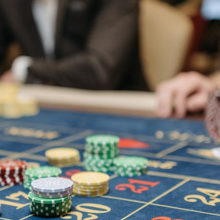
på våren. Og man blir jo
bare i godt humør av å
strikke med en slik farge
[…]
G-Anette