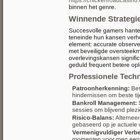
https://chickenroadcasino.
binnen het genre.
Winnende Strategie
Succesvolle gamers hanter
teneinde hun kansen verhog
element: accurate observe
met beveiligde oversteek
overlevingskansen signific
geduld frequent betere op
Professionele Tech
Patroonherkenning:
Bes
hindernissen om beste ti
Bankroll Management:
S
sessies om blijvend plez
Risico-Balans:
Alterneer 
gebaseerd op je actuele 
Vermenigvuldiger Verbe
momenten voor men een 