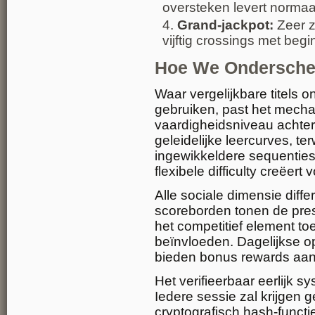
oversteken levert normaa
Grand-jackpot:
Zeer z
vijftig crossings met beg
Hoe We Ondersche
Waar vergelijkbare titels 
gebruiken, past het mecha
vaardigheidsniveau achter
geleidelijke leercurves, t
ingewikkeldere sequenties
flexibele difficulty creëer
Alle sociale dimensie diffe
scoreborden tonen de pres
het competitief element to
beïnvloeden. Dagelijkse 
bieden bonus rewards aan 
Het verifieerbaar eerlijk s
Iedere sessie zal krijgen
cryptografisch hash-functies