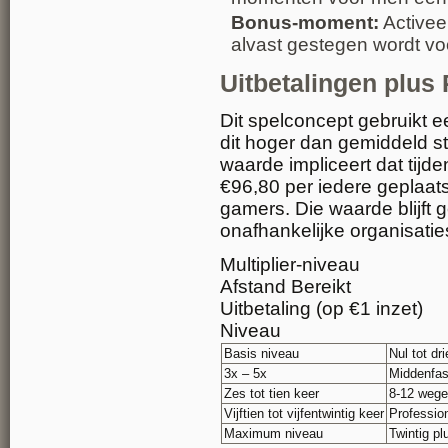
Bonus-moment:
Activeer
alvast gestegen wordt vo
Uitbetalingen plu
Dit spelconcept gebruikt 
dit hoger dan gemiddeld st
waarde impliceert dat tij
€96,80 per iedere geplaats
gamers. Die waarde blijft 
onafhankelijke organisat
Multiplier-niveau
Afstand Bereikt
Uitbetaling (op €1 inzet)
Niveau
Basis niveau
Nul tot dri
3x – 5x
Middenfa
Zes tot tien keer
8-12 weg
Vijftien tot vijfentwintig keer
Professio
Maximum niveau
Twintig pl