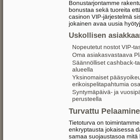
Bonustarjontamme rakentuu
bonustaa sekä tuoreita et
casinon VIP-järjestelmä sisä
jokainen avaa uusia hyötyj
Uskollisen asiakka
Nopeutetut nostot VIP-tas
Oma asiakasvastaava Pla
Säännölliset cashback-tar
alueella
Yksinomaiset pääsyoikeu
erikoispelitapahtumia osa
Syntymäpäivä- ja vuosipä
perusteella
Turvattu Pelaamin
Tietoturva on toimintamme
enkryptausta jokaisessa da
samaa suojaustasoa mitä k