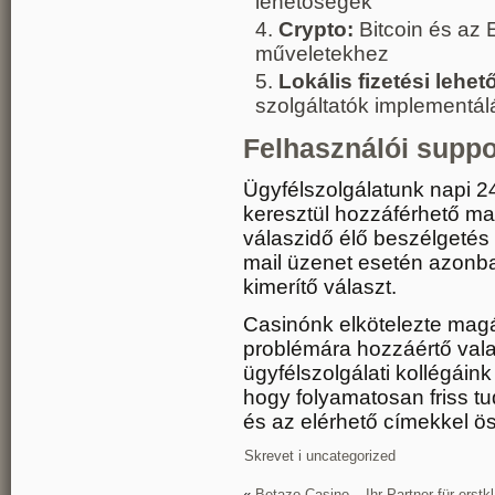
lehetőségek
Crypto:
Bitcoin és az
műveletekhez
Lokális fizetési lehe
szolgáltatók implementál
Felhasználói suppo
Ügyfélszolgálatunk napi 2
keresztül hozzáférhető ma
válaszidő élő beszélgetés
mail üzenet esetén azonba
kimerítő választ.
Casinónk elkötelezte magá
problémára hozzáértő val
ügyfélszolgálati kollégáink
hogy folyamatosan friss t
és az elérhető címekkel 
Skrevet i
uncategorized
«
Betazo Casino – Ihr Partner für erstk