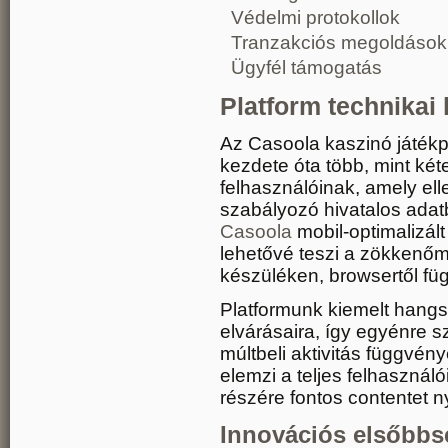
Védelmi protokollok
Tranzakciós megoldások
Ügyfél támogatás
Platform technikai 
Az Casoola kaszinó játékpl
kezdete óta több, mint két
felhasználóinak, amely ell
szabályozó hivatalos adat
Casoola
mobil-optimalizál
lehetővé teszi a zökkenőm
készüléken, browsertől füg
Platformunk kiemelt hangs
elvárásaira, így egyénre 
múltbeli aktivitás függvé
elemzi a teljes felhasznál
részére fontos contentet n
Innovációs elsőbbs