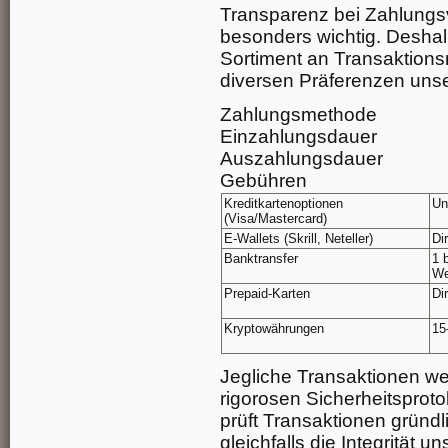
Transparenz bei Zahlungsv
besonders wichtig. Deshal
Sortiment an Transaktion
diversen Präferenzen un
Zahlungsmethode
Einzahlungsdauer
Auszahlungsdauer
Gebühren
Kreditkartenoptionen
Un
(Visa/Mastercard)
E-Wallets (Skrill, Neteller)
Di
Banktransfer
1 
We
Prepaid-Karten
Di
Kryptowährungen
15
Jegliche Transaktionen w
rigorosen Sicherheitsproto
prüft Transaktionen gründli
gleichfalls die Integrität u