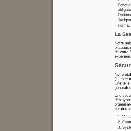
Fonctio
obligato
Options
Jackpot
Format 
La Ses
Notre uni
plateaux 
de votre 
expérienc
Sécur
Notre éta
(licence 
Une telle
générateu
Une sécur
déployons
organisme
par des v
Valid
Contr
Syst