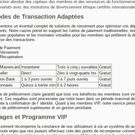
inction absolue des capitaux des membres et des ressources de fonctionneme
nariats avec des institutions de divertissement éthique certifiés internationa
des de Transaction Adaptées
entons un éventail complet de solutions de versement pour optimiser vos dé
nts. Notre casino prend en support les cartes de paiement traditionnelles, l
ques populaires et les monnaies virtuelles pour les membres qui préfèrent la d
esse des transactions.
de Paiement
 Versement
 Récupération
Mastercard
Instantané
Trois à cinq j ouvrables
Gratuit
eller
Direct
Zéro à vingt-quatre hrs
Gratuit
ion Bank
1 à 3 jours ouvrés
3 à 7 jours ouvrés
Gratuit
onnaies
Quinze à trente min
0 à 2 heures
Gratuit
le de prélèvement claire garantit que tous vos bénéfices les membres sont v
t. Ces requêtes sont processées par notre team dans un période maximal d
ite à confirmation de l’ identité. Quant à les membres VIP, notre service pré
s de prélèvement supérieures et un gestion prioritaire.
ages et Programme VIP
ssement récompense la constance de nos utilisateurs à via un système de a
 Toute enjeu que nos joueurs effectuez crée des points de récompense convert