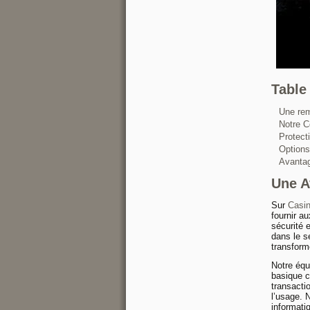
Table
Une rem
Notre C
Protect
Options
Avantag
Une A
Sur
Casin
fournir a
sécurité 
dans le s
transfor
Notre équ
basique c
transacti
l’usage. 
informati