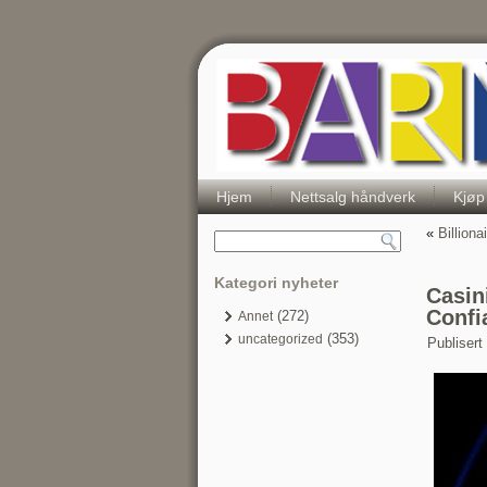
Hjem
Nettsalg håndverk
Kjøp
«
Billion
Kategori nyheter
Casin
Confi
(272)
Annet
(353)
uncategorized
Publisert