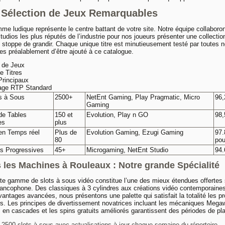
 Sélection de Jeux Remarquables
me ludique représente le centre battant de votre site. Notre équipe collaboro
studios les plus réputés de l’industrie pour nos joueurs présenter une collectio
 stoppe de grandir. Chaque unique titre est minutieusement testé par toutes 
tes préalablement d’être ajouté à ce catalogue.
 de Jeux
e Titres
Principaux
age RTP Standard
s à Sous
2500+
NetEnt Gaming, Play Pragmatic, Micro
96
Gaming
de Tables
150 et
Evolution, Play n GO
98
es
plus
en Temps réel
Plus de
Evolution Gaming, Ezugi Gaming
97.
80
pou
s Progressives
45+
Microgaming, NetEnt Studio
94
 les Machines à Rouleaux : Notre grande Spécialité
te gamme de slots à sous vidéo constitue l’une des mieux étendues offertes 
ancophone. Des classiques à 3 cylindres aux créations vidéo contemporaine
vantages avancées, nous présentons une palette qui satisfait la totalité les pr
urs. Les principes de divertissement novatrices incluant les mécaniques Mega
en cascades et les spins gratuits améliorés garantissent des périodes de plai
 2500 slots à sous avec actualisations à jour chaque semaine du répertoire