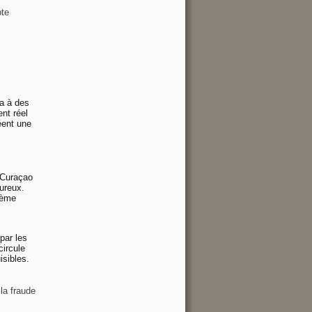
pte
ia à des
nt réel
éent une
e Curaçao
ureux.
tème
par les
circule
isibles.
la fraude