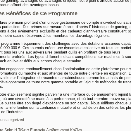
de gaming, avantages ou avantages uniques. Notre plan s’articule autour de 
chacun offrant des avantages bonus.
les Bénéfices de Ce Programme
es premium profitent d’un unique gestionnaire de compte individuel qui satis
 particuliers. Des primes sur mesure établis d’après l’ historique de gaming, 
ons à des événements exclusifs et des cadeaux d’anniversaire constituent po
e notre casino réservons à les membres les davantage réguliers.
e programme fréquemment des challenges avec des dotations assurées capab
 50 000 000 €. Ces tournois créent une dynamique collective où tous les partic
nt tous les uns aux adversaires pendant qu’ils en profitant de tous leurs
ements préférés. Les types diffèrent incluant compétitions sur machines à sou
jack en live et défis aux scores chaque semaine.
ino engageons continuellement dans l’optimisation de cette plateforme pour 
formations du marché et aux attentes de toute notre clientèle en expansion. L
availle sur l’intégration de récentes caractéristiques comme les achats de prim
développement de toute notre gamme portable et l’ajout de méthodes de tran
s.
votre établissement signifie parvenir à une interface où ce amusement rejoint l
n, où une diversité se marie à la performance, et où tout membre trouve sa pl
ue puisse être son degré d’expérience ou son capital. Nous édifions chaque 
ne famille fondée sur la confiance mutuelle et un adhésion des critères les pl
de l’industrie.
uncategorized
aire Spin: Η Τέλεια Εμπειρία Διαδικτυακού Καζίνο