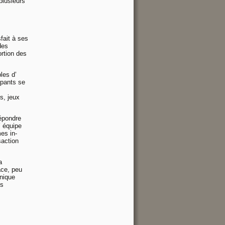
plusieurs
fait à ses
des
rtion des
les d’
ipants se
s, jeux
répondre
’ équipe
es in-
saction
a
ace, peu
unique
us