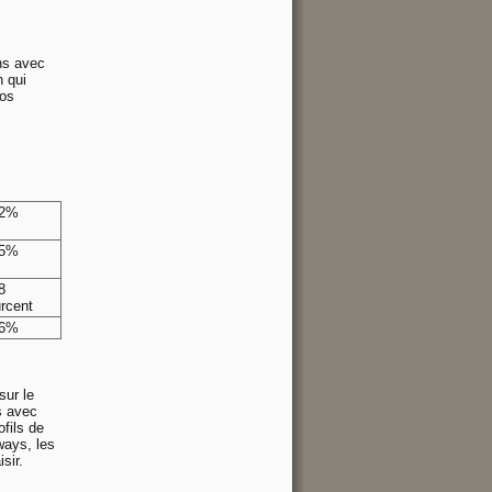
ns avec
n qui
nos
,2%
,5%
8
rcent
.6%
sur le
s avec
ofils de
ways, les
sir.