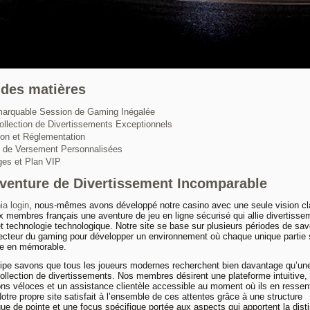
 des matières
arquable Session de Gaming Inégalée
ollection de Divertissements Exceptionnels
ion et Réglementation
 de Versement Personnalisées
es et Plan VIP
venture de Divertissement Incomparable
ia login
, nous-mêmes avons développé notre casino avec une seule vision cla
ux membres français une aventure de jeu en ligne sécurisé qui allie divertisse
et technologie technologique. Notre site se base sur plusieurs périodes de savo
ecteur du gaming pour développer un environnement où chaque unique partie 
me en mémorable.
ipe savons que tous les joueurs modernes recherchent bien davantage qu’un
ollection de divertissements. Nos membres désirent une plateforme intuitive,
ons véloces et un assistance clientèle accessible au moment où ils en ressen
Notre propre site satisfait à l’ensemble de ces attentes grâce à une structure
que de pointe et une focus spécifique portée aux aspects qui apportent la disti