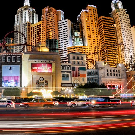
på våren. Og man blir jo
bare i godt humør av å
strikke med en slik farge
[…]
G-Anette