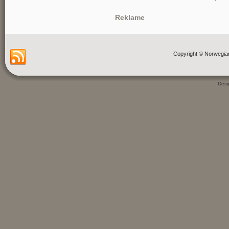
Reklame
Copyright © Norwegia
Des